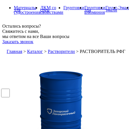
Материалы
ЛКМ со
Грунтовки
Грунтовки
Грунт-
Эмал
для
спец
для
эмали
судостроения
свойствами
алюминия
Остались вопросы?
Свяжитесь с нами,
мы ответим на все Ваши вопросы
Заказать звонок
Главная
>
Каталог
>
Растворители
>
РАСТВОРИТЕЛЬ РФГ