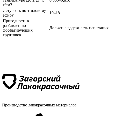
температуре (20 ± 2) °C,
0,800–0,816
г/см3
Летучесть по этиловому
10–18
эфиру
Пригодность к
разбавлению
Должен выдерживать испытания
фосфатирующих
грунтовок
Производство лакокрасочных материалов