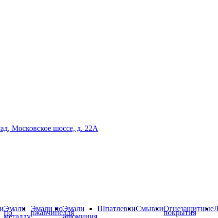
сад, Московское шоссе, д. 22А
и
Эмали
Эмали по
Эмали
Шпатлевки
Смывки
Огнезащитные
Л
по
ржавчине
для
покрытия
металлу
алюминия