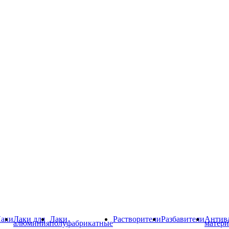
аки
Лаки для
Лаки
Растворители
Разбавители
Антив
алюминия
полуфабрикатные
матер