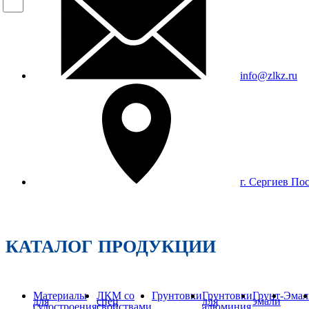
info@zlkz.ru
г. Сергиев По
КАТАЛОГ ПРОДУКЦИИ
Материалы
ЛКМ со
Грунтовки
Грунтовки
Грунт-
Эмал
для
спец
для
эмали
судостроения
свойствами
алюминия