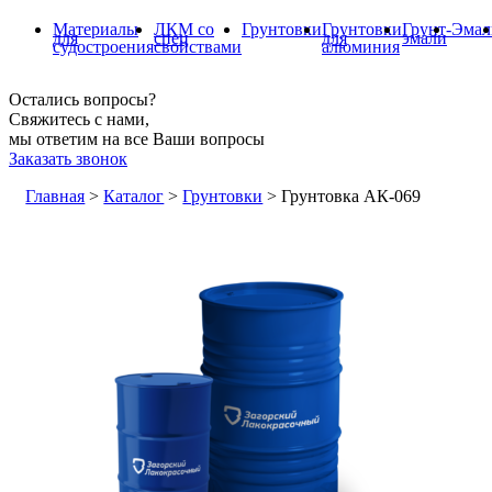
Материалы
ЛКМ со
Грунтовки
Грунтовки
Грунт-
Эмал
для
спец
для
эмали
судостроения
свойствами
алюминия
Остались вопросы?
Свяжитесь с нами,
мы ответим на все Ваши вопросы
Заказать звонок
Главная
>
Каталог
>
Грунтовки
>
Грунтовка АК-069