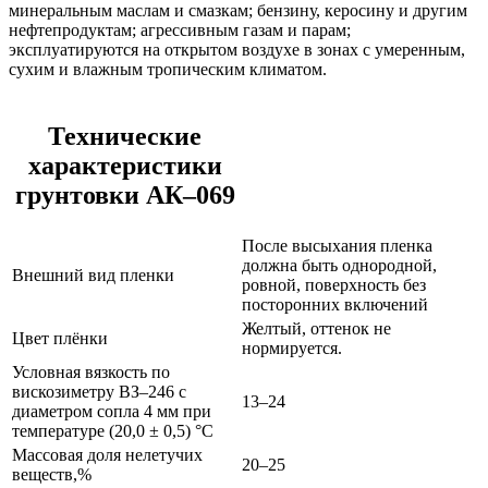
минеральным маслам и смазкам; бензину, керосину и другим
нефтепродуктам; агрессивным газам и парам;
эксплуатируются на открытом воздухе в зонах с умеренным,
сухим и влажным тропическим климатом.
Технические
характеристики
грунтовки АК–069
После высыхания пленка
должна быть однородной,
Внешний вид пленки
ровной, поверхность без
посторонних включений
Желтый, оттенок не
Цвет плёнки
нормируется.
Условная вязкость по
вискозиметру ВЗ–246 с
13–24
диаметром сопла 4 мм при
температуре (20,0 ± 0,5) °C
Массовая доля нелетучих
20–25
веществ,%