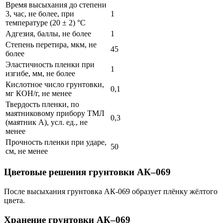
Время высыхания до степени
3, час, не более, при
1
температуре (20 ± 2) °C
Адгезия, баллы, не более
1
Степень перетира, мкм, не
45
более
Эластичность пленки при
1
изгибе, мм, не более
Кислотное число грунтовки,
0,1
мг КОН/г, не менее
Твердость пленки, по
маятниковому прибору ТМЛ
0,3
(маятник А), усл. ед., не
менее
Прочность пленки при ударе,
50
см, не менее
Цветовые решения
грунтовки АК–069
После высыхания грунтовка АК-069 образует плёнку жёлтого
цвета.
Хранение
грунтовки АК–069