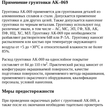
Применение
грунтовки АК–069
Грунтовка АК-069 применяется для грунтования деталей из
алюминиевых сплавов и стали. Допускается применение
грунтовки и для других целей. Также допускается нанесение
грунтовки по черным металлам. Грунтовку используют под
различные эмали, в том числе – АС, МС, ЭП, ГФ, ХВ, АК,
ПФ, НЦ, ХС, МЛ. Грунтовку АК-069 при необходимости
разбавляют растворителем 648 или Р–5А. Грунтовку наносят
распылением или кистью при температуре окружающего
о
воздуха от +5 до +30
С и относительной влажности не более
85%.
Расход грунтовки АК-069 на однослойное покрытие
2
составляет от 84 до 110 г/м
. Практический расход зависит от
конфигурации окрашиваемой поверхности, качестве
подготовки поверхности, применяемого метода окрашивания,
применяемого окрасочного оборудования, квалификации
персонала, условий нанесения.
Меры предосторожности
При проведении окрасочных работ с грунтовкой АК-069, а
также после их окончания необходимо тщательно проветрить