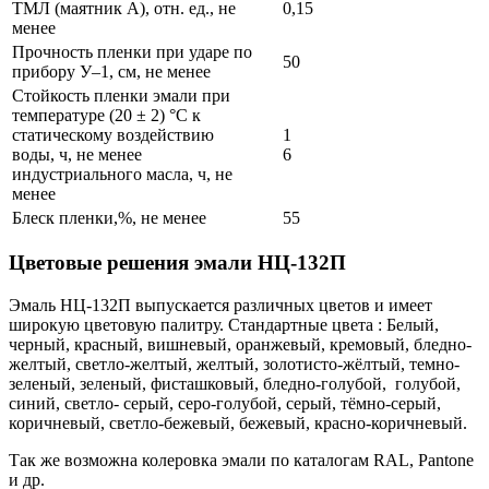
ТМЛ (маятник А), отн. ед., не
0,15
менее
Прочность пленки при ударе по
50
прибору У–1, см, не менее
Стойкость пленки эмали при
температуре (20 ± 2) °C к
статическому воздействию
1
воды, ч, не менее
6
индустриального масла, ч, не
менее
Блеск пленки,%, не менее
55
Цветовые решения э
мали НЦ-132П
Эмаль НЦ-132П выпускается различных цветов и имеет
широкую цветовую палитру. Стандартные цвета : Белый,
черный, красный, вишневый, оранжевый, кремовый, бледно-
желтый, светло-желтый, желтый, золотисто-жёлтый, темно-
зеленый, зеленый, фисташковый, бледно-голубой, голубой,
синий, светло- серый, серо-голубой, серый, тёмно-серый,
коричневый, светло-бежевый, бежевый, красно-коричневый.
Так же возможна колеровка эмали по каталогам RAL, Pantone
и др.