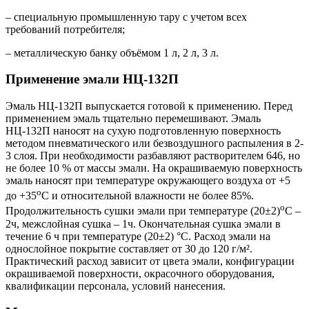
– специальную промышленную тару с учетом всех
требований потребителя;
– металлическую банку объёмом 1 л, 2 л, 3 л.
Применение э
мали НЦ-132П
Эмаль НЦ-132П выпускается готовой к применению. Перед
применением эмаль тщательно перемешивают. Эмаль
НЦ-132П наносят на сухую подготовленную поверхность
методом пневматического или безвоздушного распыления в 2-
3 слоя. При необходимости разбавляют растворителем 646, но
не более 10 % от массы эмали. На окрашиваемую поверхность
эмаль наносят при температуре окружающего воздуха от +5
о
до +35
С и относительной влажности не более 85%.
о
Продолжительность сушки эмали при температуре (20±2)
С –
2ч, межслойная сушка – 1ч. Окончательная сушка эмали в
течение 6 ч при температуре (20±2) °C. Расход эмали на
однослойное покрытие составляет от 30 до 120 г/м².
Практический расход зависит от цвета эмали, конфигурации
окрашиваемой поверхности, окрасочного оборудования,
квалификации персонала, условий нанесения.