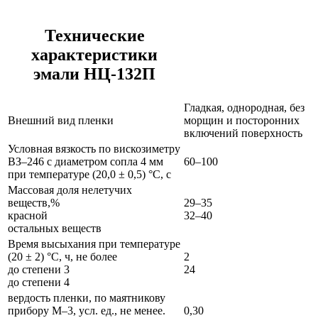
Технические
характеристики
эмали НЦ-132П
Гладкая, однородная, без
Внешний вид пленки
морщин и посторонних
включений поверхность
Условная вязкость по вискозиметру
ВЗ–246 с диаметром сопла 4 мм
60–100
при температуре (20,0 ± 0,5) °C, с
Массовая доля нелетучих
веществ,%
29–35
красной
32–40
остальных веществ
Время высыхания при температуре
(20 ± 2) °C, ч, не более
2
до степени 3
24
до степени 4
вердость пленки, по маятникову
прибору М–3, усл. ед., не менее.
0,30