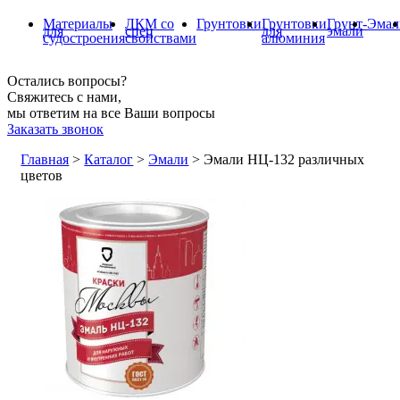
Материалы
ЛКМ со
Грунтовки
Грунтовки
Грунт-
Эмал
для
спец
для
эмали
судостроения
свойствами
алюминия
Остались вопросы?
Свяжитесь с нами,
мы ответим на все Ваши вопросы
Заказать звонок
Главная
>
Каталог
>
Эмали
>
Эмали НЦ-132 различных
цветов