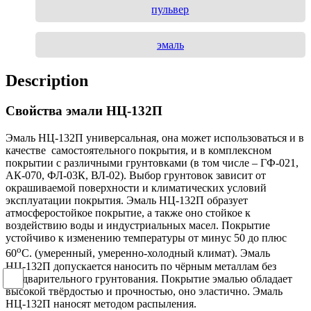
пульвер
эмаль
Description
Свойства э
мали НЦ-132П
Эмаль НЦ-132П универсальная, она может использоваться и в
качестве самостоятельного покрытия, и в комплексном
покрытии с различными грунтовками (в том числе – ГФ-021,
АК-070, ФЛ-03К, ВЛ-02). Выбор грунтовок зависит от
окрашиваемой поверхности и климатических условий
эксплуатации покрытия. Эмаль НЦ-132П образует
атмосферостойкое покрытие, а также оно стойкое к
воздействию воды и индустриальных масел. Покрытие
устойчиво к изменению температуры от минус 50 до плюс
о
60
С. (умеренный, умеренно-холодный климат). Эмаль
НЦ-132П допускается наносить по чёрным металлам без
предварительного грунтования. Покрытие эмалью обладает
высокой твёрдостью и прочностью, оно эластично. Эмаль
НЦ-132П наносят методом распыления.