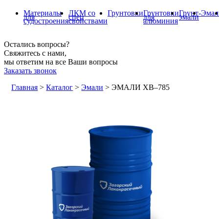
Материалы
ЛКМ со
Грунтовки
Грунтовки
Грунт-
Эмал
для
спец
для
эмали
судостроения
свойствами
алюминия
Остались вопросы?
Свяжитесь с нами,
мы ответим на все Ваши вопросы
Заказать звонок
Главная
>
Каталог
>
Эмали
>
ЭМАЛИ ХВ–785