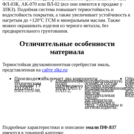
ФЛ-03К, АК-070 или ВЛ-02 (все они имеются в продаже у
ЗЛКЗ). Подобная система повышает термостойкость и
водостойкость покрытия, а также увеличивает устойчивость к
нагретым до +120°C ГСМ и минеральным маслам. Также
можно окрашивать изделия из черного металла, без
предварительного грунтования.
Отличительные особенности
материала
Термостойкая двухкомпонентная серебристая эмаль,
представленная на
сайте zlkz.ru
:
Производится
Включает два компонента:
Обр
по
алюминиевую
полуфабрикатную
пок
техническим
пудру
основу, в состав
ровн
условиям ТУ
пылевидного
которой входят
элас
2312-021-
типа ПАП-1/
модифицированная
проч
05015319-98.
ПАП-2,
растительным
эст
маслом
вне
пентафталевая
вид
смола,
растворители
органического
типа, сиккативы и
антиоксиданты.
Подробные характеристики и описание
эмали ПФ-837
имеются в товарной карточке.