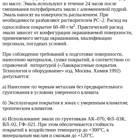
по массе. Эмаль используют в течение 24 часов после
смешивания полуфабриката эмали с алюминиевой пудрой.
Эмаль наносят на поверхность распылением. При
необходимости разбавляют растворителем РС–2. Расход на
2
однослойное покрытие 60–80 г/м
. Практический расход
эмали зависит от конфигурации окрашиваемой поверхности,
применяемого метода окрашивания, квалификации
персонала, погодных условий.
При соблюдении требований к подготовке поверхности,
нанесению материалов, сушке покрытий, в соответствии со
справочной литературой («Лакокрасочные покрытия.
Технология и оборудование» изд. Москва. Химия 1992)
допускается:
а) Нанесение по черным металлам без предварительного
грунтования в условиях умеренного климата.
б) Эксплуатация покрытия в зонах с умеренным климатом;
тропическим климатом.
в) Использование эмали по грунтовкам АК–070, ФЛ–03К,
ВЛ–02, ГФ–021. При этом обеспечивается стойкость
покрытий к воздействию температур до +300°C, к
минеральным маслам и смазкам до +120°C.