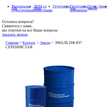
Материалы
ЛКМ со
Грунтовки
Грунтовки
Грунт-
Эмал
для
спец
для
эмали
судостроения
свойствами
алюминия
Остались вопросы?
Свяжитесь с нами,
мы ответим на все Ваши вопросы
Заказать звонок
Главная
>
Каталог
>
Эмали
>
ЭМАЛЬ ПФ-837
СЕРЕБРИСТАЯ