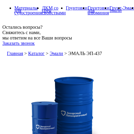
Материалы
ЛКМ со
Грунтовки
Грунтовки
Грунт-
Эмал
для
спец
для
эмали
судостроения
свойствами
алюминия
Остались вопросы?
Свяжитесь с нами,
мы ответим на все Ваши вопросы
Заказать звонок
Главная
>
Каталог
>
Эмали
>
ЭМАЛЬ ЭП-437