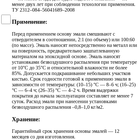
менее двух лет при соблюдении технологии применения.
ТУ 2312–084–56041689–2008
Применение:
Перед применением основу эмали смешивают с
отвердителем в соотношении, 2:1 (по объему) или 100:60
(по массе). Эмаль наносят непосредственно на металл или
на поверхность, предварительно зашпатлеванную
материалом на эпоксидной основе. Эмаль наносят
установками безвоздушного распыления при температуре
от 10°C до 35°C и относительной влажности не более
85%. Допускается подкрашивание небольших участков
кистью. Срок годности готовой к применению эмали в
зависимости от температуры: (10–15) °C — 8–6 ч; (16–25)
°C — 6–4 ч; (26–35) °C — 4–2 ч. Время выдержки
покрытия до начала эксплуатации составляет не менее 7
суток. Расход эмали при нанесении установками
безвоздушного распыления –0,8–1,0 кг/м2.
Xранение:
Гарантийный срок хранения основы эмалей — 12
месяцев со дня изготовления.